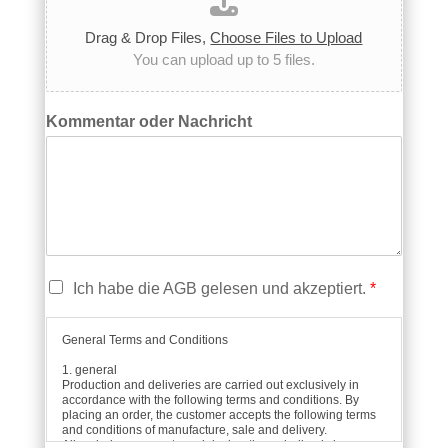
Drag & Drop Files,
Choose Files to Upload
You can upload up to 5 files.
K
Kommentar oder Nachricht
o
m
m
e
n
t
a
r
C
Ich habe die AGB gelesen und akzeptiert.
*
h
h
o
e
c
General Terms and Conditions
c
h
k
l
1. general
b
Production and deliveries are carried out exclusively in
a
accordance with the following terms and conditions. By
o
d
placing an order, the customer accepts the following terms
x
e
and conditions of manufacture, sale and delivery.
e
All verbal agreements and declarations shall only become